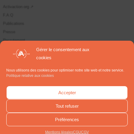
Activaction.org ↗
F.A.Q
Publications
Presse
Recrutement
Plan du site
Gérer le consentement aux
cookies
Suivez-nous sur
Nous utilisons des cookies pour optimiser notre site web et notre service.
Politique relative aux cookies
S'inscrire aux Newsletters
Accepter
Tout refuser
Préférences
Tous droits réservés Activ'Action. Copyright 2014 - 2024
Mentions légales
CGU
CGV