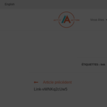
English
Vous êtes
ÉTIQUETTES :
link
Article précédent
Link-vWNKq2cUw5