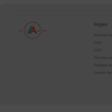
Règles
Mentions l
CGU
CGV
Données pe
Politique d
Gestion de