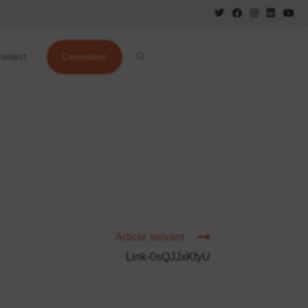
ontact
Connexion
Article suivant
Link-0sQJJxKfyU