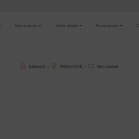
Nos actions
Notre projet
Ressources
C
Editeur1
09/05/2026
Non classé