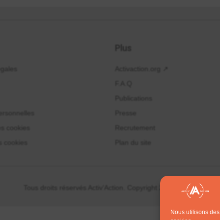
Plus
égales
Activaction.org ↗
F.A.Q
Publications
rsonnelles
Presse
es cookies
Recrutement
s cookies
Plan du site
Tous droits réservés Activ'Action. Copyright 2014 - 2024
Nous utilisons des