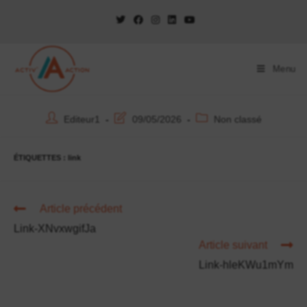
Menu
Editeur1
09/05/2026
Non classé
ÉTIQUETTES :
link
Article précédent
Link-XNvxwgifJa
Article suivant
Link-hleKWu1mYm