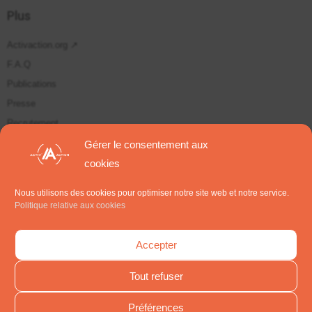
Plus
Activaction.org ↗
F.A.Q
Publications
Presse
Recrutement
Plan du site
Gérer le consentement aux
cookies
Suivez-nous sur
Nous utilisons des cookies pour optimiser notre site web et notre service.
Politique relative aux cookies
S'inscrire aux Newsletters
Accepter
Tout refuser
Préférences