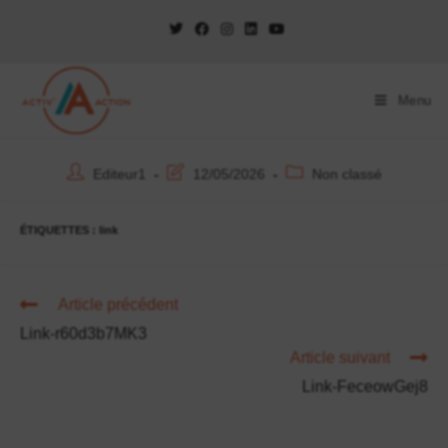
Menu
Editeur1
12/05/2026
Non classé
ÉTIQUETTES :
link
Article précédent
Link-r60d3b7MK3
Article suivant
Link-FeceowGej8