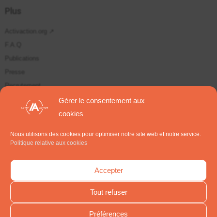
Plus
Activaction.org ↗
F.A.Q
Publications
Presse
Recrutement
Plan du site
Gérer le consentement aux
cookies
Suivez-nous sur
Nous utilisons des cookies pour optimiser notre site web et notre service.
Politique relative aux cookies
S'inscrire aux Newsletters
Accepter
Tout refuser
Préférences