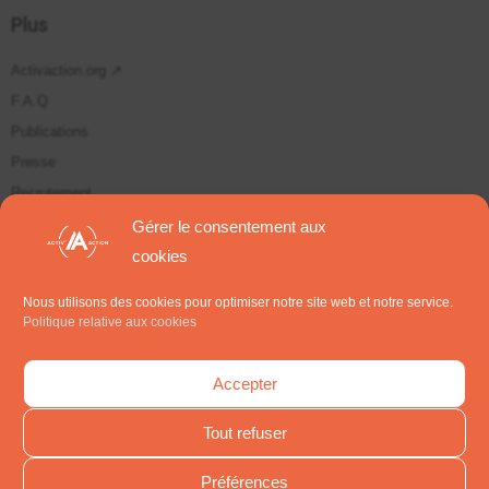
Plus
Activaction.org ↗
F.A.Q
Publications
Presse
Recrutement
Plan du site
Gérer le consentement aux
cookies
Suivez-nous sur
Nous utilisons des cookies pour optimiser notre site web et notre service.
Politique relative aux cookies
S'inscrire aux Newsletters
Accepter
Tout refuser
Préférences