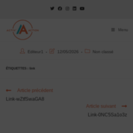
Menu
Editeur1
12/05/2026
Non classé
ÉTIQUETTES :
link
Article précédent
Link-wZtfSwaGA8
Article suivant
Link-0NC5Sa1o3z