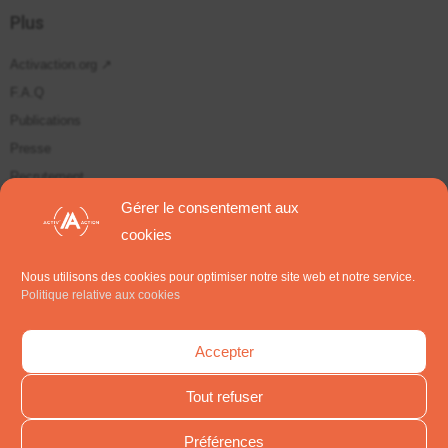
Plus
Activaction.org ↗
F.A.Q
Publications
Presse
Recrutement
Plan du site
Gérer le consentement aux
cookies
Suivez-nous sur
Nous utilisons des cookies pour optimiser notre site web et notre service.
Politique relative aux cookies
S'inscrire aux Newsletters
Accepter
Tout refuser
Préférences