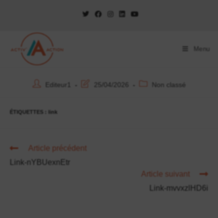
Menu
Editeur1
25/04/2026
Non classé
ÉTIQUETTES :
link
Article précédent
Link-nYBUexnEtr
Article suivant
Link-mvvxzlHD6i