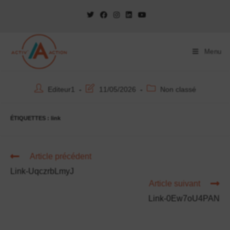
Menu
Editeur1
11/05/2026
Non classé
ÉTIQUETTES :
link
Article précédent
Link-UqczrbLmyJ
Article suivant
Link-0Ew7oU4PAN