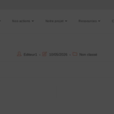
Nos actions
Notre projet
Ressources
C
Editeur1
10/05/2026
Non classé