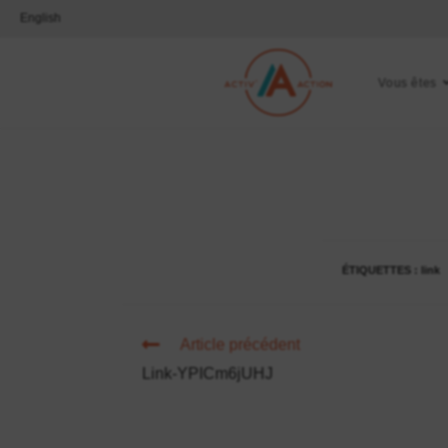
English
Vous êtes
ÉTIQUETTES :
link
Article précédent
Link-YPICm6jUHJ