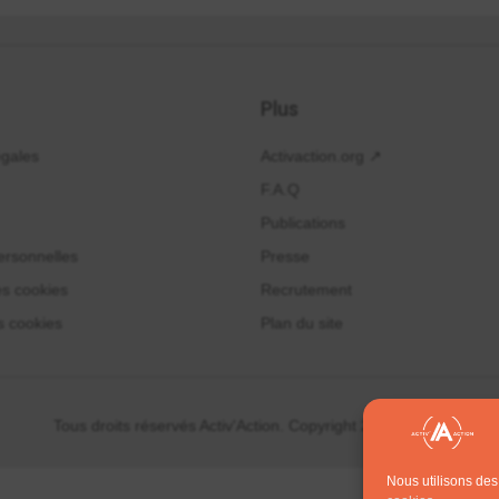
Plus
égales
Activaction.org ↗
F.A.Q
Publications
rsonnelles
Presse
es cookies
Recrutement
s cookies
Plan du site
Tous droits réservés Activ'Action. Copyright 2014 - 2024
Nous utilisons des