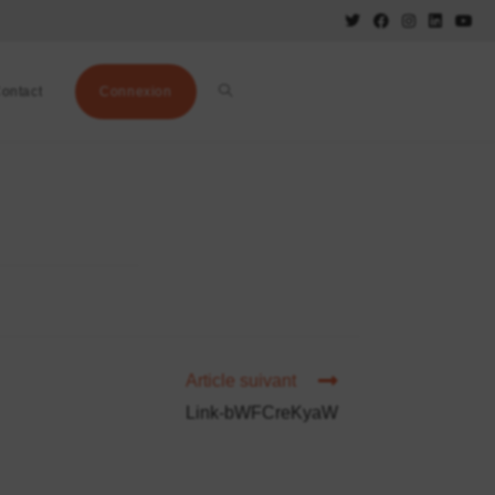
ontact
Connexion
Article suivant
Link-bWFCreKyaW