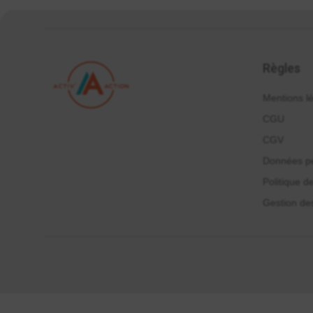
Règles
Mentions l
CGU
CGV
Données pe
Politique d
Gestion de