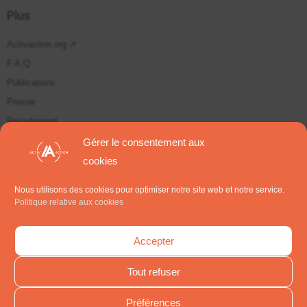
Plus
Activaction.org ↗
F.A.Q
Publications
Presse
Recrutement
Plan du site
Gérer le consentement aux
cookies
Suivez-nous sur
Nous utilisons des cookies pour optimiser notre site web et notre service.
Politique relative aux cookies
S'inscrire aux Newsletters
Accepter
Tout refuser
Préférences