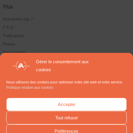
Plus
Activaction.org ↗
F.A.Q
Publications
Presse
Recrutement
Plan du site
Gérer le consentement aux
cookies
Suivez-nous sur
Nous utilisons des cookies pour optimiser notre site web et notre service.
Politique relative aux cookies
S'inscrire aux Newsletters
Accepter
Tout refuser
Préférences