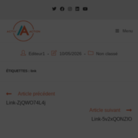
Menu
Editeur1
10/05/2026
Non classé
ÉTIQUETTES :
link
Article précédent
Link-ZjQWO74L4j
Article suivant
Link-5v2xQONZIO