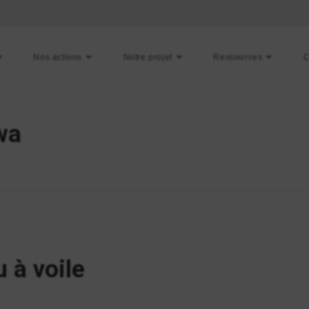
Nos actions
Notre projet
Ressources
C
wa
 à voile