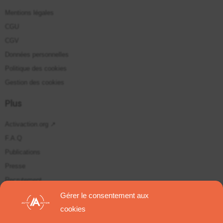
Mentions légales
CGU
CGV
Données personnelles
Politique des cookies
Gestion des cookies
Plus
Activaction.org ↗
F.A.Q
Publications
Presse
Recrutement
Plan du site
Gérer le consentement aux
cookies
Suivez-nous sur