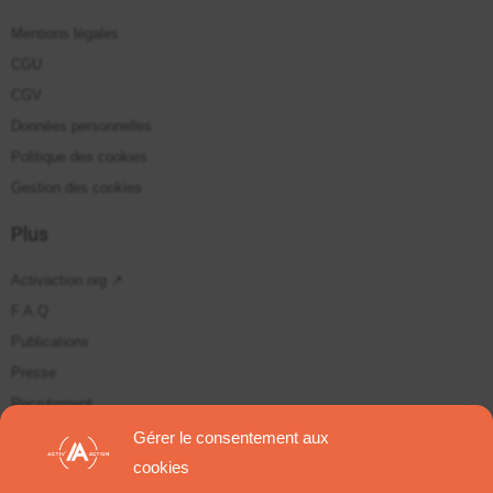
Mentions légales
CGU
CGV
Données personnelles
Politique des cookies
Gestion des cookies
Plus
Activaction.org ↗
F.A.Q
Publications
Presse
Recrutement
Plan du site
Gérer le consentement aux
cookies
Suivez-nous sur