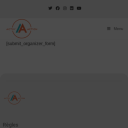
Menu
[submit_organizer_form]
Règles