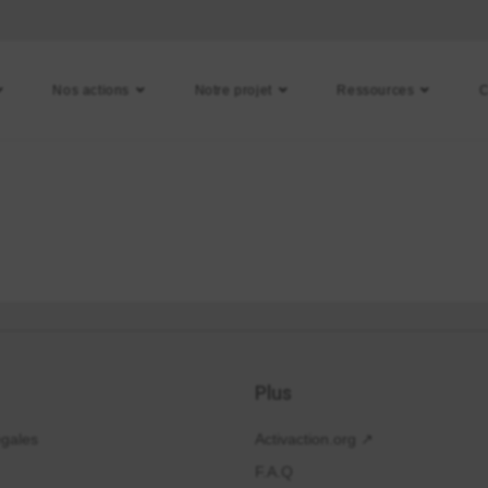
Nos actions
Notre projet
Ressources
C
Plus
égales
Activaction.org ↗
F.A.Q