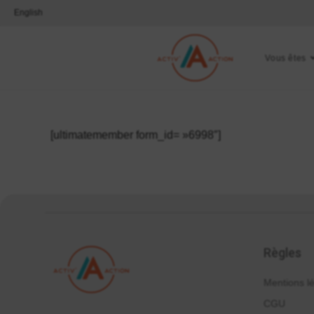
English
Vous êtes
[ultimatemember form_id= »6998″]
Règles
Mentions l
CGU