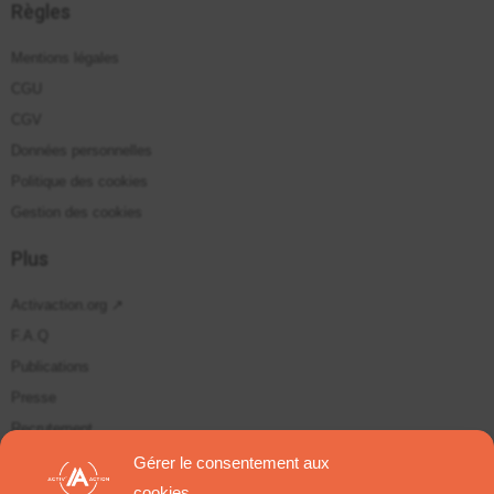
Règles
Mentions légales
CGU
CGV
Données personnelles
Politique des cookies
Gestion des cookies
Plus
Activaction.org ↗
F.A.Q
Publications
Presse
Recrutement
Plan du site
Gérer le consentement aux
cookies