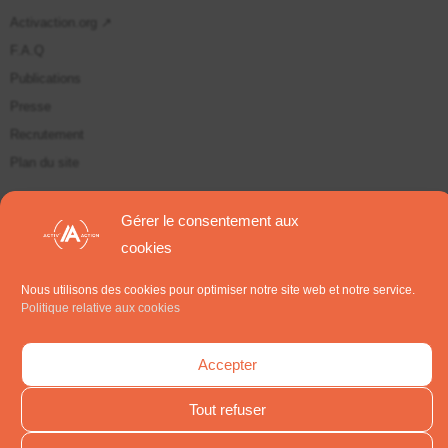
Activaction.org ↗
F.A.Q
Publications
Presse
Recrutement
Plan du site
Suivez-nous sur
Gérer le consentement aux
cookies
S'inscrire aux Newsletters
Nous utilisons des cookies pour optimiser notre site web et notre service.
Politique relative aux cookies
Accepter
Tout refuser
Tous droits réservés Activ'Action. Copyright 2014 - 2024