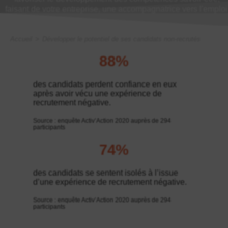
faisant de votre entreprise, une accompagnatrice vers l'emploi
Accueil
>
Développer le potentiel de ses candidats non-recrutés
88%
des candidats perdent confiance en eux
après avoir vécu une expérience de
recrutement négative.
Source : enquête Activ’Action 2020 auprès de 294
participants
74%
des candidats se sentent isolés à l’issue
d’une expérience de recrutement négative.
Source : enquête Activ’Action 2020 auprès de 294
participants