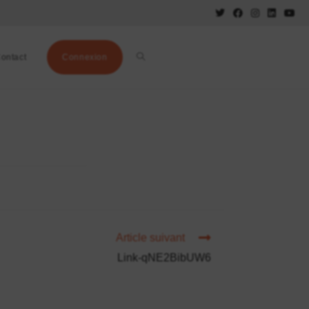
ontact
Connexion
Article suivant
Link-qNE2BibUW6