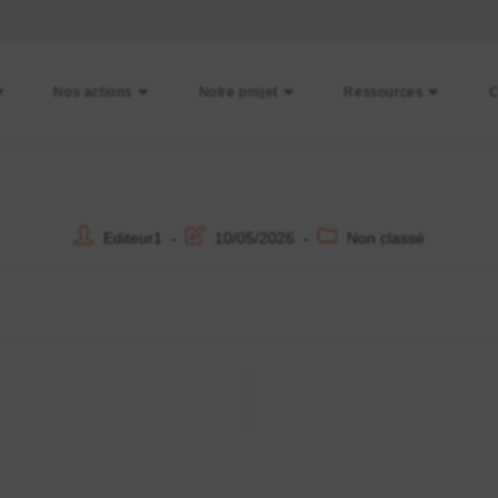
Nos actions
Notre projet
Ressources
C
Editeur1
10/05/2026
Non classé