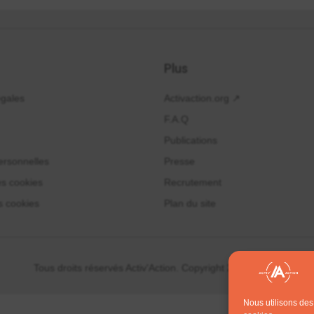
Plus
égales
Activaction.org ↗
F.A.Q
Publications
rsonnelles
Presse
es cookies
Recrutement
s cookies
Plan du site
Tous droits réservés Activ'Action. Copyright 2014 - 2024
Nous utilisons des