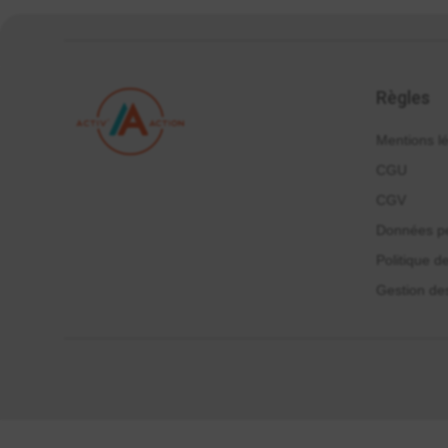
Règles
Mentions l
CGU
CGV
Données pe
Politique d
Gestion de