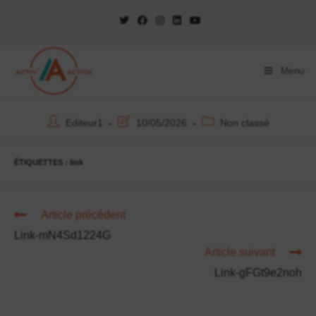
Menu
Editeur1
10/05/2026
Non classé
ÉTIQUETTES :
link
Article précédent
Link-mN4Sd1224G
Article suivant
Link-gFGt9e2noh