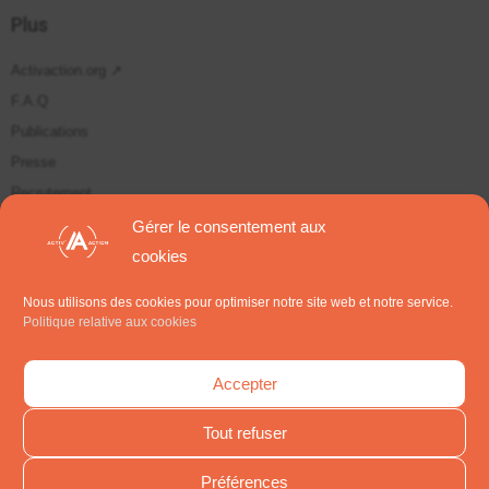
Plus
Activaction.org ↗
F.A.Q
Publications
Presse
Recrutement
Plan du site
Gérer le consentement aux
cookies
Suivez-nous sur
Nous utilisons des cookies pour optimiser notre site web et notre service.
Politique relative aux cookies
S'inscrire aux Newsletters
Accepter
Tout refuser
Préférences