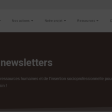
Nos actions
Notre projet
Ressources
C
newsletters
 ressources humaines et de l'insertion socioprofessionnelle po
in !