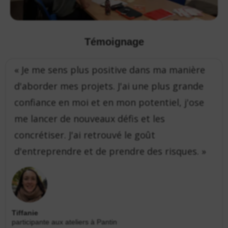
Témoignage
« Je me sens plus positive dans ma manière
« 
d'aborder mes projets. J'ai une plus grande
me
confiance en moi et en mon potentiel, j'ose
un
a
me lancer de nouveaux défis et les
m
concrétiser. J'ai retrouvé le goût
d
e
d'entreprendre et de prendre des risques. »
r
en
Tiffanie
participante aux ateliers à Pantin