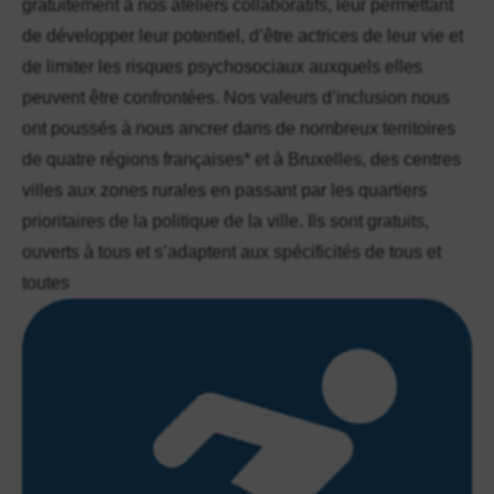
gratuitement à nos ateliers collaboratifs, leur permettant
de développer leur potentiel, d’être actrices de leur vie et
de limiter les risques psychosociaux auxquels elles
peuvent être confrontées. Nos valeurs d’inclusion nous
ont poussés à nous ancrer dans de nombreux territoires
de quatre régions françaises* et à Bruxelles, des centres
villes aux zones rurales en passant par les quartiers
prioritaires de la politique de la ville. Ils sont gratuits,
ouverts à tous et s’adaptent aux spécificités de tous et
toutes