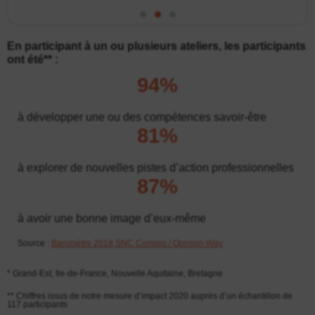
Em
par
En participant à un ou plusieurs ateliers, les participants
ont été** :
94%
à développer une ou des compétences savoir-être
81%
à explorer de nouvelles pistes d’action professionnelles
87%
à avoir une bonne image d’eux-même
Source :
Baromètre 2018 SNC Comisis / Opinion-Way
* Grand-Est, Ile-de-France, Nouvelle Aquitaine, Bretagne
** Chiffres issus de notre mesure d’impact 2020 auprès d’un échantillon de
117 participants